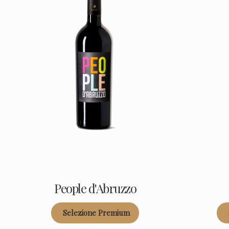
People d'Abruzzo
Selezione Premium
Categoria:
Ca