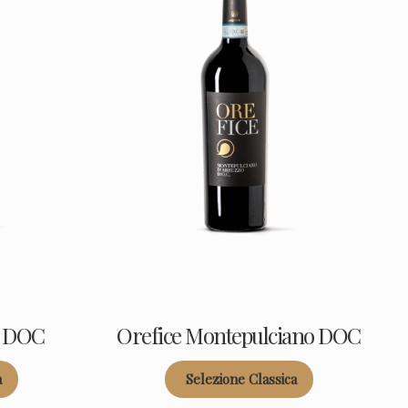
o DOC
Orefice Montepulciano DOC
a
Selezione Classica
Categoria: