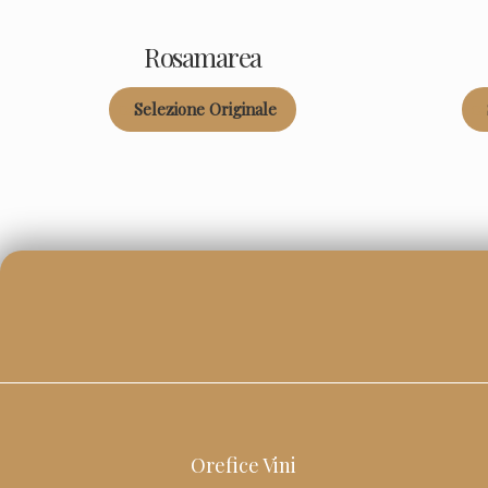
Rosamarea
Selezione Originale
Categoria:
Ca
Orefice Vini