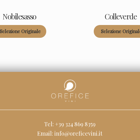
Nobilesasso
Colleverde
Selezione Originale
Selezione Original
tegoria:
Categoria:
Tel: +39 324 869 8359
Email: info@oreficevini.it